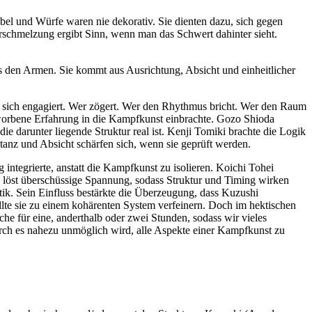
bel und Würfe waren nie dekorativ. Sie dienten dazu, sich gegen
rschmelzung ergibt Sinn, wenn man das Schwert dahinter sieht.
den Armen. Sie kommt aus Ausrichtung, Absicht und einheitlicher
r sich engagiert. Wer zögert. Wer den Rhythmus bricht. Wer den Raum
erworbene Erfahrung in die Kampfkunst einbrachte. Gozo Shioda
die darunter liegende Struktur real ist. Kenji Tomiki brachte die Logik
tanz und Absicht schärfen sich, wenn sie geprüft werden.
ntegrierte, anstatt die Kampfkunst zu isolieren. Koichi Tohei
s löst überschüssige Spannung, sodass Struktur und Timing wirken
tik. Sein Einfluss bestärkte die Überzeugung, dass Kuzushi
ollte sie zu einem kohärenten System verfeinern. Doch im hektischen
che für eine, anderthalb oder zwei Stunden, sodass wir vieles
rch es nahezu unmöglich wird, alle Aspekte einer Kampfkunst zu