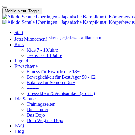
Mobile Menu Toggle
Start
Einsteiger jederzeit willkommen!
Jetzt Mitmachen!
Kids
Kids 7 - 10Jahre
Teens 10–13 Jahre
Jugend
Erwachsene
Fitness für Erwachsene 18+
Beweglichkeit für Best Ager 50 - 62
Balance für Senioren 62+
--------
Stressabbau & Achtsamkeit (ab18+)
Die Schule
Trainingszeiten
Die Trainer
Das Dojo
Dein Weg ins Dojo
FAQ
Blog