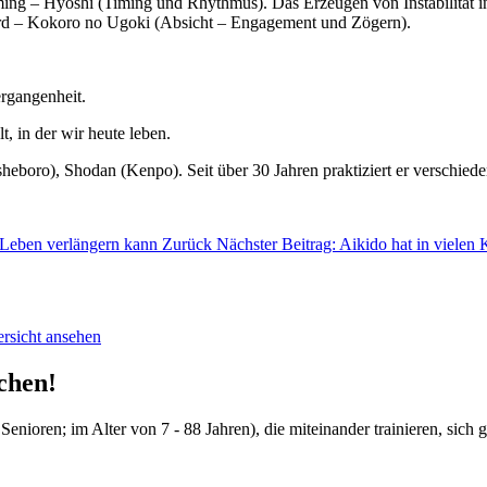
Timing – Hyōshi (Timing und Rhythmus). Das Erzeugen von Instabilität 
 wird – Kokoro no Ugoki (Absicht – Engagement und Zögern).
ergangenheit.
, in der wir heute leben.
sheboro), Shodan (Kenpo). Seit über 30 Jahren praktiziert er verschi
er Leben verlängern kann
Zurück
Nächster Beitrag: Aikido hat in vielen
ersicht ansehen
chen!
Senioren; im Alter von 7 - 88 Jahren), die miteinander trainieren, sich