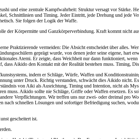
ushi und eine zentrale Kampfwahrheit: Struktur versagt vor Stärke. He
, Schnittlinien und Timing. Jeder Eintritt, jede Drehung und jede Ve
hetisch. Sie folgen der Logik der Waffe.
e der Körpermitte und Ganzkörperverbindung. Kraft kommt nicht aus 
rne Praktizierende vermeiden: Die Absicht entscheidet über alles. We
 Gründungsschülern geprägt wurde, von denen jeder seine eigene, hart 
ktionales Atemi. Er zeigte, dass Weichheit nur dann funktioniert, wenn 
, dass Aikido den Kontakt mit der Realität bestehen muss. Timing, Dis
unstsystems, indem er Schläge, Würfe, Waffen und Konditionstraining i
nnung unter Druck. Richtig verstanden, schwächt dies Aikido nicht. E
tändnis von Aiki als Ausrichtung, Timing und Intention, nicht als Mys
ren muss. Aikido sollte nie Schläge, Griffe oder Waffen ersetzen. Es s
 andere Verpflichtungen. Wir treffen uns nur zwei- oder dreimal pro Wo
en nach schnellen Lösungen und sofortiger Befriedigung suchen, wodu
nst gescheitert ist.
werden.