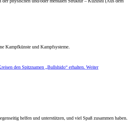
in der physischen und/oder mentalen Struktur – Kuzushi (Aus dem
edene Kampfkünste und Kampfsysteme.
 Kreisen den Spitznamen „Bullshido“ erhalten.
Weiter
 gegenseitig helfen und unterstützen, und viel Spaß zusammen haben.