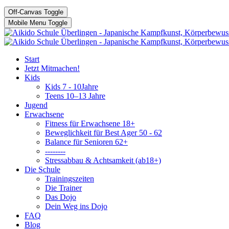
Off-Canvas Toggle
Mobile Menu Toggle
Start
Jetzt Mitmachen!
Kids
Kids 7 - 10Jahre
Teens 10–13 Jahre
Jugend
Erwachsene
Fitness für Erwachsene 18+
Beweglichkeit für Best Ager 50 - 62
Balance für Senioren 62+
--------
Stressabbau & Achtsamkeit (ab18+)
Die Schule
Trainingszeiten
Die Trainer
Das Dojo
Dein Weg ins Dojo
FAQ
Blog