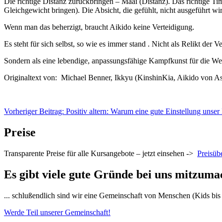
Die richtige Distanz zurückbringen – Maai (Distanz). Das richtige 
Gleichgewicht bringen). Die Absicht, die gefühlt, nicht ausgeführt
Wenn man das beherzigt, braucht Aikido keine Verteidigung.
Es steht für sich selbst, so wie es immer stand . Nicht als Relikt der V
Sondern als eine lebendige, anpassungsfähige Kampfkunst für die Welt
Originaltext von: Michael Benner, Ikkyu (KinshinKia, Aikido von A
Vorheriger Beitrag: Positiv altern: Warum eine gute Einstellung uns
Preise
Transparente Preise für alle Kursangebote – jetzt einsehen ->
Preisüb
Es gibt viele gute Gründe bei uns mitzuma
... schlußendlich sind wir eine Gemeinschaft von Menschen (Kids bis 
Werde Teil unserer Gemeinschaft!