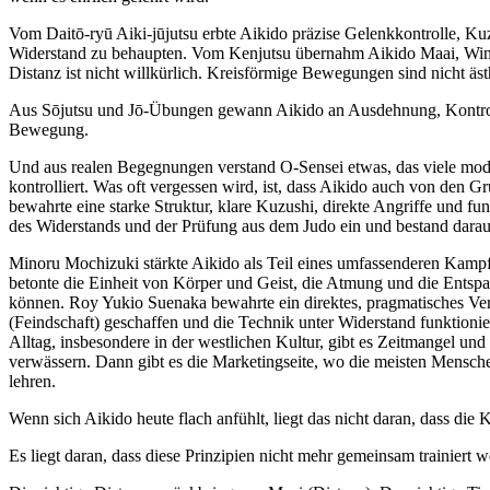
Vom Daitō-ryū Aiki-jūjutsu erbte Aikido präzise Gelenkkontrolle, Kuz
Widerstand zu behaupten. Vom Kenjutsu übernahm Aikido Maai, Winkel
Distanz ist nicht willkürlich. Kreisförmige Bewegungen sind nicht äst
Aus Sōjutsu und Jō-Übungen gewann Aikido an Ausdehnung, Kontroll
Bewegung.
Und aus realen Begegnungen verstand O-Sensei etwas, das viele mode
kontrolliert. Was oft vergessen wird, ist, dass Aikido auch von den
bewahrte eine starke Struktur, klare Kuzushi, direkte Angriffe und fun
des Widerstands und der Prüfung aus dem Judo ein und bestand darauf
Minoru Mochizuki stärkte Aikido als Teil eines umfassenderen Kampfk
betonte die Einheit von Körper und Geist, die Atmung und die Entspa
können. Roy Yukio Suenaka bewahrte ein direktes, pragmatisches Vers
(Feindschaft) geschaffen und die Technik unter Widerstand funktionie
Alltag, insbesondere in der westlichen Kultur, gibt es Zeitmangel und
verwässern. Dann gibt es die Marketingseite, wo die meisten Mensch
lehren.
Wenn sich Aikido heute flach anfühlt, liegt das nicht daran, dass die Ku
Es liegt daran, dass diese Prinzipien nicht mehr gemeinsam trainiert 