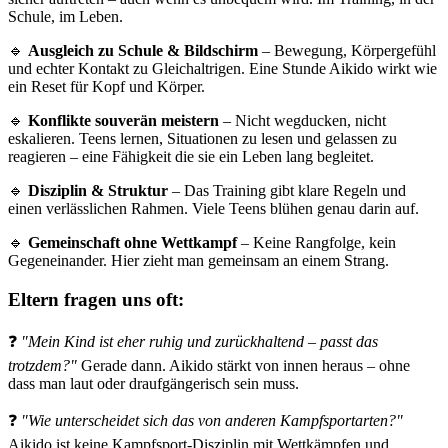
Schule, im Leben.
🔹
Ausgleich zu Schule & Bildschirm
– Bewegung, Körpergefühl
und echter Kontakt zu Gleichaltrigen. Eine Stunde Aikido wirkt wie
ein Reset für Kopf und Körper.
🔹
Konflikte souverän meistern
– Nicht wegducken, nicht
eskalieren. Teens lernen, Situationen zu lesen und gelassen zu
reagieren – eine Fähigkeit die sie ein Leben lang begleitet.
🔹
Disziplin & Struktur
– Das Training gibt klare Regeln und
einen verlässlichen Rahmen. Viele Teens blühen genau darin auf.
🔹
Gemeinschaft ohne Wettkampf
– Keine Rangfolge, kein
Gegeneinander. Hier zieht man gemeinsam an einem Strang.
Eltern fragen uns oft:
❓
"Mein Kind ist eher ruhig und zurückhaltend – passt das
trotzdem?"
Gerade dann. Aikido stärkt von innen heraus – ohne
dass man laut oder draufgängerisch sein muss.
❓
"Wie unterscheidet sich das von anderen Kampfsportarten?"
Aikido ist keine Kampfsport-Disziplin mit Wettkämpfen und