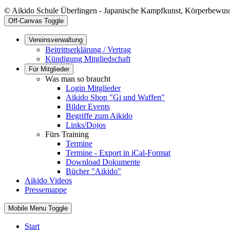
© Aikido Schule Überlingen - Japanische Kampfkunst, Körperbewuss
Off-Canvas Toggle
Vereinsverwaltung
Beitrittserklärung / Vertrag
Kündigung Mitgliedschaft
Für Mitglieder
Was man so braucht
Login Mitglieder
Aikido Shop "Gi und Waffen"
Bilder Events
Begriffe zum Aikido
Links/Dojos
Fürs Training
Termine
Termine - Export in iCal-Format
Download Dokumente
Bücher "Aikido"
Aikido Videos
Pressemappe
Mobile Menu Toggle
Start