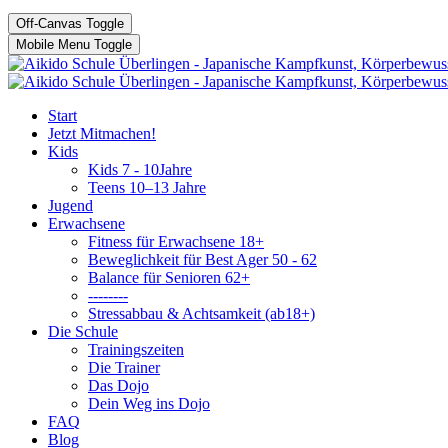
Off-Canvas Toggle
Mobile Menu Toggle
Start
Jetzt Mitmachen!
Kids
Kids 7 - 10Jahre
Teens 10–13 Jahre
Jugend
Erwachsene
Fitness für Erwachsene 18+
Beweglichkeit für Best Ager 50 - 62
Balance für Senioren 62+
--------
Stressabbau & Achtsamkeit (ab18+)
Die Schule
Trainingszeiten
Die Trainer
Das Dojo
Dein Weg ins Dojo
FAQ
Blog