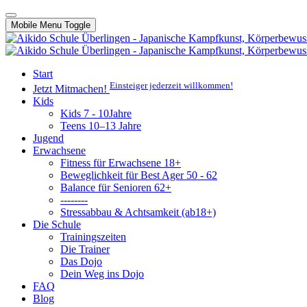
Mobile Menu Toggle
Start
Einsteiger jederzeit willkommen!
Jetzt Mitmachen!
Kids
Kids 7 - 10Jahre
Teens 10–13 Jahre
Jugend
Erwachsene
Fitness für Erwachsene 18+
Beweglichkeit für Best Ager 50 - 62
Balance für Senioren 62+
--------
Stressabbau & Achtsamkeit (ab18+)
Die Schule
Trainingszeiten
Die Trainer
Das Dojo
Dein Weg ins Dojo
FAQ
Blog