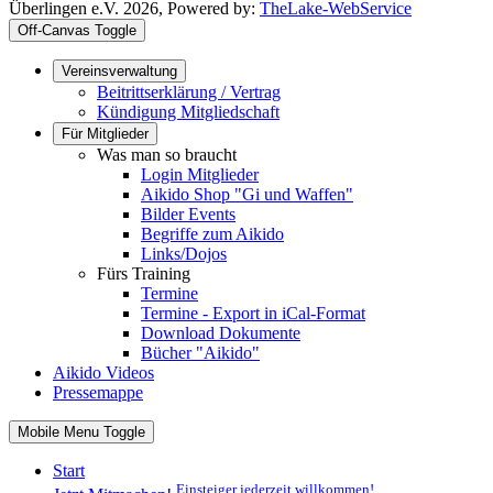
Überlingen e.V. 2026, Powered by:
TheLake-WebService
Off-Canvas Toggle
Vereinsverwaltung
Beitrittserklärung / Vertrag
Kündigung Mitgliedschaft
Für Mitglieder
Was man so braucht
Login Mitglieder
Aikido Shop "Gi und Waffen"
Bilder Events
Begriffe zum Aikido
Links/Dojos
Fürs Training
Termine
Termine - Export in iCal-Format
Download Dokumente
Bücher "Aikido"
Aikido Videos
Pressemappe
Mobile Menu Toggle
Start
Einsteiger jederzeit willkommen!