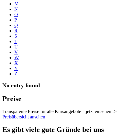
M
N
O
P
Q
R
S
T
U
V
W
X
Y
Z
No entry found
Preise
Transparente Preise für alle Kursangebote – jetzt einsehen ->
Preisübersicht ansehen
Es gibt viele gute Gründe bei uns