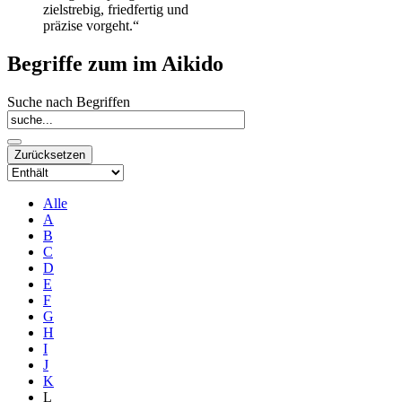
zielstrebig, friedfertig und
präzise vorgeht.“
Begriffe zum im Aikido
Suche nach Begriffen
Alle
A
B
C
D
E
F
G
H
I
J
K
L