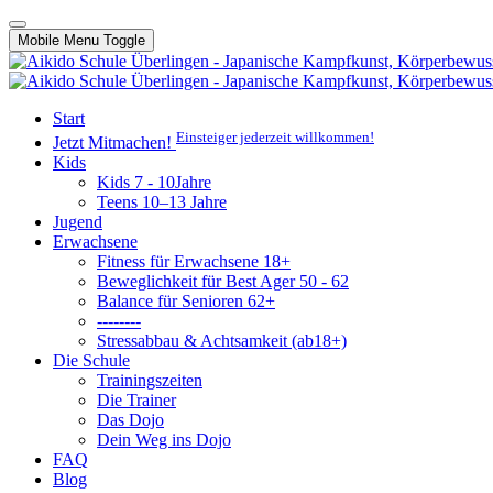
Mobile Menu Toggle
Start
Einsteiger jederzeit willkommen!
Jetzt Mitmachen!
Kids
Kids 7 - 10Jahre
Teens 10–13 Jahre
Jugend
Erwachsene
Fitness für Erwachsene 18+
Beweglichkeit für Best Ager 50 - 62
Balance für Senioren 62+
--------
Stressabbau & Achtsamkeit (ab18+)
Die Schule
Trainingszeiten
Die Trainer
Das Dojo
Dein Weg ins Dojo
FAQ
Blog