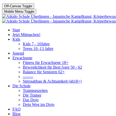
Off-Canvas Toggle
Mobile Menu Toggle
Start
Jetzt Mitmachen!
Kids
Kids 7 - 10Jahre
Teens 10–13 Jahre
Jugend
Erwachsene
Fitness für Erwachsene 18+
Beweglichkeit für Best Ager 50 - 62
Balance für Senioren 62+
--------
Stressabbau & Achtsamkeit (ab18+)
Die Schule
Trainingszeiten
Die Trainer
Das Dojo
Dein Weg ins Dojo
FAQ
Blog