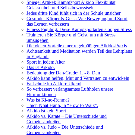
Spiegel Artikel: Kampfsport Aikido Flexibilität,
Gelassenheit und Selbstbewusstsein
Jedes dritte Kind fühlt sich in der Schule unsicher
Gesunder Körper & Geist: Wie Bewegung und Sport
das Lernen verbessern
Fitness Fighting: Diese Kampfsportarten stoppen Stress
Trainieren Sie Körper und Geist, um mit Stress
umzugehen
Die vielen Vorteile einer regelmäßigen Aikido-Praxis
Achtsamkeit und Meditation werden Teil des Lehrplans
in England.
Sport in jedem Alter
Das ist Aikido.
Bedeutung der Dan-Grade: 1. - 8. Dan
Aikido kann helfen, Mut und Vertrauen zu entwickeln
Fallschule im Aikido: Ukemi
So verbessert verlangsamtes Luftholen unsere
Hirnfunktionen
Was ist Ki-no-Renma?
Thich Nhat Hanh, in “How to Walk".
Aikido ist kein Sport
Aikido vs. Karate – Die Unterschiede und
Gemeinsamkeiten
Aikido vs. Judo – Die Unterschiede und
Gemeinsamkeiten