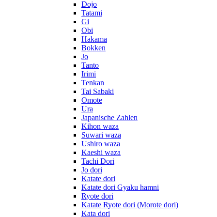
Dojo
Tatami
Gi
Obi
Hakama
Bokken
Jo
Tanto
Irimi
Tenkan
Tai Sabaki
Omote
Ura
Japanische Zahlen
Kihon waza
Suwari waza
Ushiro waza
Kaeshi waza
Tachi Dori
Jo dori
Katate dori
Katate dori Gyaku hamni
Ryote dori
Katate Ryote dori (Morote dori)
Kata dori