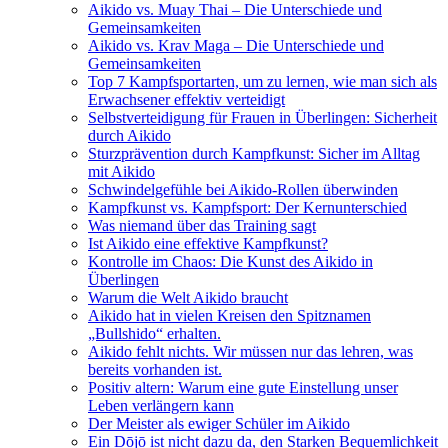
Aikido vs. Muay Thai – Die Unterschiede und
Gemeinsamkeiten
Aikido vs. Krav Maga – Die Unterschiede und
Gemeinsamkeiten
Top 7 Kampfsportarten, um zu lernen, wie man sich als
Erwachsener effektiv verteidigt
Selbstverteidigung für Frauen in Überlingen: Sicherheit
durch Aikido
Sturzprävention durch Kampfkunst: Sicher im Alltag
mit Aikido
Schwindelgefühle bei Aikido-Rollen überwinden
Kampfkunst vs. Kampfsport: Der Kernunterschied
Was niemand über das Training sagt
Ist Aikido eine effektive Kampfkunst?
Kontrolle im Chaos: Die Kunst des Aikido in
Überlingen
Warum die Welt Aikido braucht
Aikido hat in vielen Kreisen den Spitznamen
„Bullshido“ erhalten.
Aikido fehlt nichts. Wir müssen nur das lehren, was
bereits vorhanden ist.
Positiv altern: Warum eine gute Einstellung unser
Leben verlängern kann
Der Meister als ewiger Schüler im Aikido
Ein Dōjō ist nicht dazu da, den Starken Bequemlichkeit