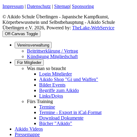
Impressum
|
Datenschutz
|
Sitemap
|
Sponsoring
© Aikido Schule Überlingen - Japanische Kampfkunst,
Körperbewusstsein und Selbstbehauptung - Aikido Schule
Überlingen e.V. 2026, Powered by:
TheLake-WebService
Off-Canvas Toggle
Vereinsverwaltung
Beitrittserklärung / Vertrag
Kündigung Mitgliedschaft
Für Mitglieder
Was man so braucht
Login Mitglieder
Aikido Shop "Gi und Waffen"
Bilder Events
Begriffe zum Aikido
Links/Dojos
Fürs Training
Termine
Termine - Export in iCal-Format
Download Dokumente
Bücher "Aikido"
Aikido Videos
Pressemappe