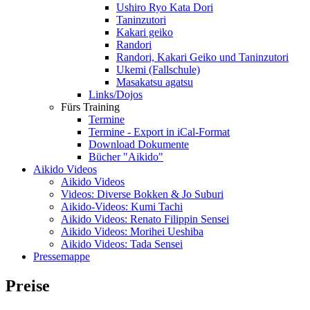
Ushiro Ryo Kata Dori
Taninzutori
Kakari geiko
Randori
Randori, Kakari Geiko und Taninzutori
Ukemi (Fallschule)
Masakatsu agatsu
Links/Dojos
Fürs Training
Termine
Termine - Export in iCal-Format
Download Dokumente
Bücher "Aikido"
Aikido Videos
Aikido Videos
Videos: Diverse Bokken & Jo Suburi
Aikido-Videos: Kumi Tachi
Aikido Videos: Renato Filippin Sensei
Aikido Videos: Morihei Ueshiba
Aikido Videos: Tada Sensei
Pressemappe
Preise